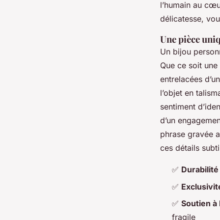
l’humain au cœur
délicatesse, vo
Une pièce uniq
Un bijou personn
Que ce soit une 
entrelacées d’un
l’objet en tali
sentiment d’iden
d’un engagement
phrase gravée au
ces détails subt
✅
Durabilité
✅
Exclusivit
✅
Soutien à 
fragile