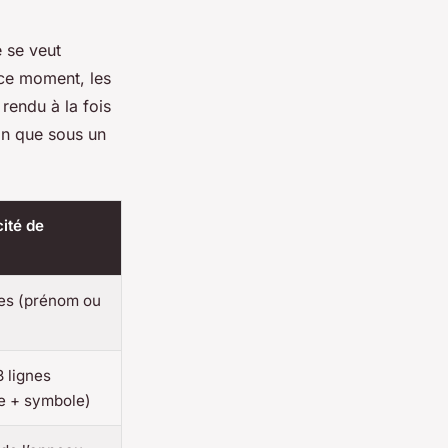
e se veut
 ce moment, les
rendu à la fois
an que sous un
ité de
nes (prénom ou
3 lignes
e + symbole)