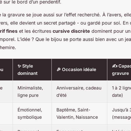
té sur le bord d’un pendentif.
la gravure se joue aussi sur l’effet recherché. À l’avers, ell
vers, elle devient un secret partagé - ou gardé pour soi. En
if fines
et les écritures
cursive discrète
dominent pour un 
porel. L’idée ? Que le bijou se porte aussi bien avec un je
chemire.
✨ Style
✍️ Capac
ou
🎉 Occasion idéale
dominant
gravure
ne
Minimaliste,
Anniversaire, cadeau
1 à 2 lig
ligne pure
d’été
date)
Émotionnel,
Baptême, Saint-
Jusqu’à 
symbolique
Valentin, Naissance
(messag