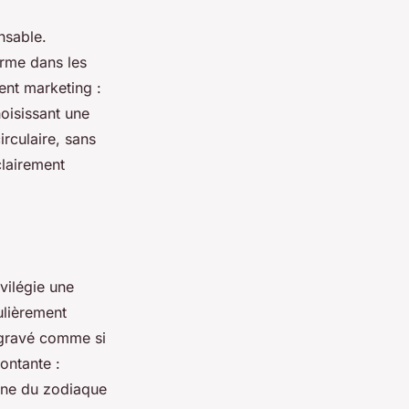
nsable.
rme dans les
ent marketing :
hoisissant une
rculaire, sans
clairement
vilégie une
ulièrement
, gravé comme si
montante :
igne du zodiaque