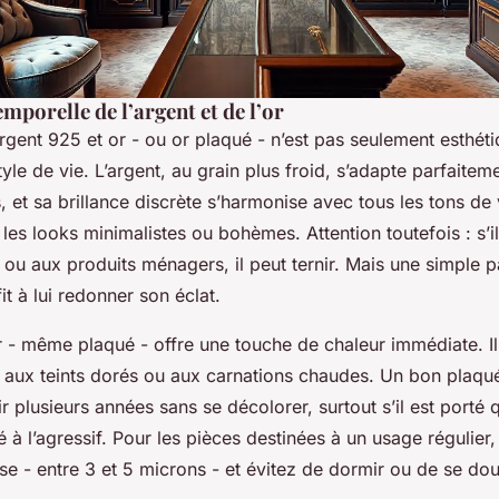
emporelle de l’argent et de l’or
rgent 925 et or - ou or plaqué - n’est pas seulement esthéti
tyle de vie. L’argent, au grain plus froid, s’adapte parfaite
, et sa brillance discrète s’harmonise avec tous les tons de 
les looks minimalistes ou bohèmes. Attention toutefois : s’i
 ou aux produits ménagers, il peut ternir. Mais une simple 
it à lui redonner son éclat.
r - même plaqué - offre une touche de chaleur immédiate. Il
t aux teints dorés ou aux carnations chaudes. Un bon plaqué
nir plusieurs années sans se décolorer, surtout s’il est port
 à l’agressif. Pour les pièces destinées à un usage régulier,
e - entre 3 et 5 microns - et évitez de dormir ou de se do