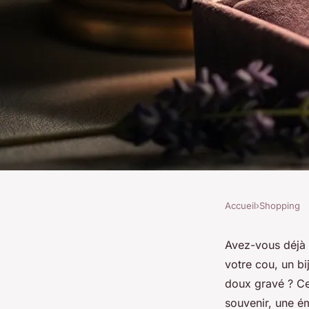
Accueil
›
Shopping
SHOPPING
Découverte des bijo
Avez-vous déjà r
votre cou, un b
français pour un ca
doux gravé ? Ce 
souvenir, une é