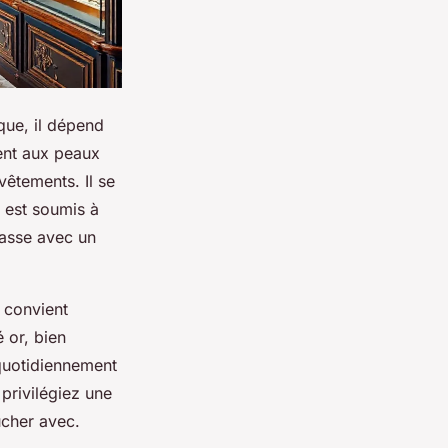
que, il dépend
ment aux peaux
vêtements. Il se
l est soumis à
passe avec un
 convient
 or, bien
é quotidiennement
 privilégiez une
ucher avec.