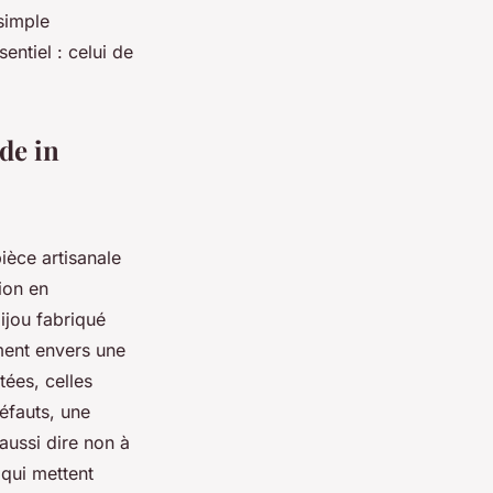
simple
sentiel : celui de
de in
pièce artisanale
ion en
bijou fabriqué
ement envers une
ées, celles
défauts, une
 aussi dire non à
 qui mettent