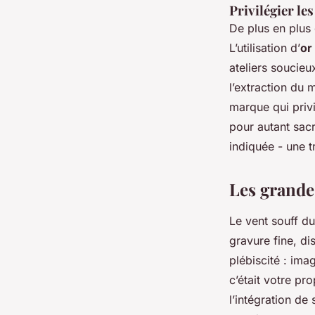
Privilégier le
De plus en plus
L’utilisation d’
or
ateliers soucie
l’extraction du 
marque qui privi
pour autant sacri
indiquée - une t
Les grandes
Le vent souff du
gravure fine, d
plébiscité : im
c’était votre pr
l’intégration d