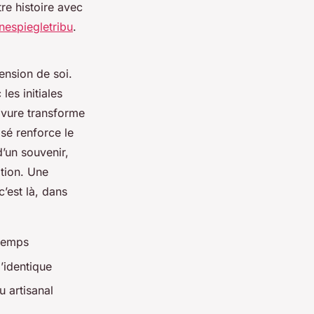
re histoire avec
onespiegletribu
.
ension de soi.
es initiales
ravure transforme
sé renforce le
d’un souvenir,
tion. Une
’est là, dans
 temps
’identique
u artisanal