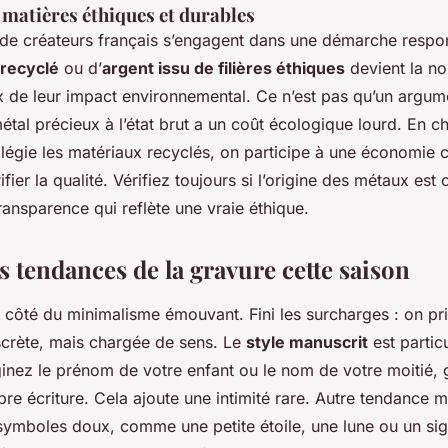
s matières éthiques et durables
 de créateurs français s’engagent dans une démarche respo
 recyclé
ou d’
argent issu de filières éthiques
devient la no
ux de leur impact environnemental. Ce n’est pas qu’un argum
métal précieux à l’état brut a un coût écologique lourd. En c
légie les matériaux recyclés, on participe à une économie ci
fier la qualité. Vérifiez toujours si l’origine des métaux est 
ransparence qui reflète une vraie éthique.
 tendances de la gravure cette saison
 côté du minimalisme émouvant. Fini les surcharges : on pri
iscrète, mais chargée de sens. Le
style manuscrit
est partic
aginez le prénom de votre enfant ou le nom de votre moitié
opre écriture. Cela ajoute une intimité rare. Autre tendance 
e symboles doux, comme une petite étoile, une lune ou un s