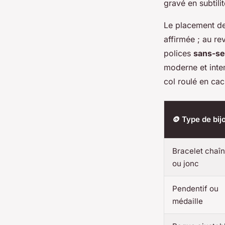
gravé en subtili
Le placement de 
affirmée ; au re
polices
sans-ser
moderne et intem
col roulé en ca
🪙 Type de bij
Bracelet chaî
ou jonc
Pendentif ou
médaille