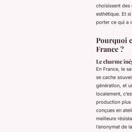
choisissent des 
Alexandre-Pierre
•
07/04/2026 18:04
•
10 min de lecture
esthétique. Et s
porter ce qui a 
Pourquoi c
France ?
Le charme inég
En France, le sa
se cache souven
génération, et u
localement, c’es
production plus
conçues en ateli
meilleure résist
l’anonymat de la